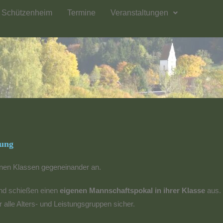
Schützenheim
Termine
Veranstaltungen
tung
enen Klassen gegeneinander an.
nd schießen einen
eigenen Mannschaftspokal in ihrer Klasse
aus.
r alle Alters- und Leistungsgruppen sicher.